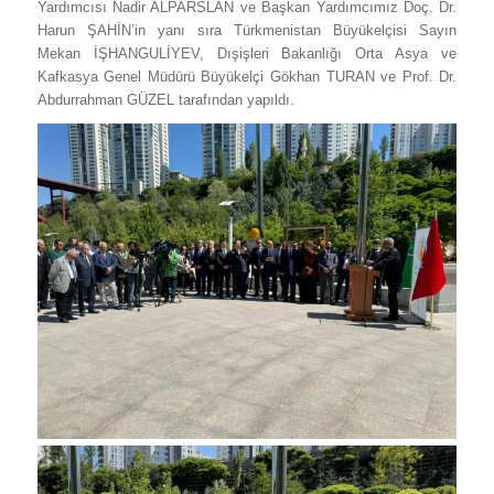
Yardımcısı Nadir ALPARSLAN ve Başkan Yardımcımız Doç. Dr.
Harun ŞAHİN’in yanı sıra Türkmenistan Büyükelçisi Sayın
Mekan İŞHANGULİYEV, Dışişleri Bakanlığı Orta ‎Asya ve
Kafkasya Genel Müdürü Büyükelçi Gökhan TURAN ve Prof. Dr.
Abdurrahman GÜZEL tarafından yapıldı.