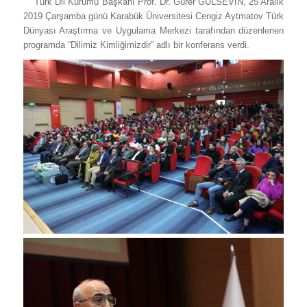
Türk Dil Kurumu Başkanı Prof. Dr. Gürer GÜLSEVİN, 25 Aralık
2019 Çarşamba günü Karabük Üniversitesi Cengiz Aytmatov Türk
Dünyası Araştırma ve Uygulama Merkezi tarafından düzenlenen
programda “Dilimiz Kimliğimizdir” adlı bir konferans verdi.