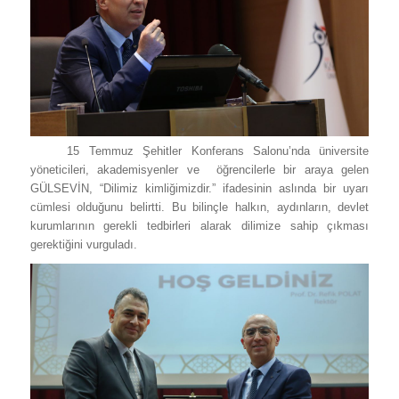
15 Temmuz Şehitler Konferans Salonu’nda üniversite
yöneticileri, akademisyenler ve öğrencilerle bir araya gelen
GÜLSEVİN, “Dilimiz kimliğimizdir.” ifadesinin aslında bir uyarı
cümlesi olduğunu belirtti. Bu bilinçle halkın, aydınların, devlet
kurumlarının gerekli tedbirleri alarak dilimize sahip çıkması
gerektiğini vurguladı.