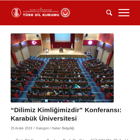
“Dilimiz Kimliğimizdir” Konferansı:
Karabük Üniversitesi
/
25 Aralık 2019
Kategori /
Haber Belgeliği