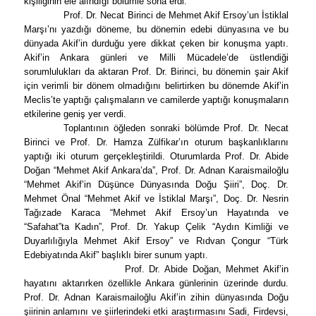
kişiliğinin ele alındığı bölümle sona erdi.
Prof. Dr. Necat Birinci de Mehmet Akif Ersoy’un İstiklal
Marşı’nı yazdığı döneme, bu dönemin edebi dünyasına ve bu
dünyada Akif’in durduğu yere dikkat çeken bir konuşma yaptı.
Akif’in Ankara günleri ve Milli Mücadele’de üstlendiği
sorumlulukları da aktaran Prof. Dr. Birinci, bu dönemin şair Akif
için verimli bir dönem olmadığını belirtirken bu dönemde Akif’in
Meclis’te yaptığı çalışmaların ve camilerde yaptığı konuşmaların
etkilerine geniş yer verdi.
Toplantının öğleden sonraki bölümde Prof. Dr. Necat
Birinci ve Prof. Dr. Hamza Zülfikar’ın oturum başkanlıklarını
yaptığı iki oturum gerçekleştirildi. Oturumlarda Prof. Dr. Abide
Doğan “Mehmet Akif Ankara’da”, Prof. Dr. Adnan Karaismailoğlu
“Mehmet Akif’in Düşünce Dünyasında Doğu Şiiri”, Doç. Dr.
Mehmet Önal “Mehmet Akif ve İstiklal Marşı”, Doç. Dr. Nesrin
Tağızade Karaca “Mehmet Akif Ersoy’un Hayatında ve
“
Safahat
”ta Kadın”, Prof. Dr. Yakup Çelik “Aydın Kimliği ve
Duyarlılığıyla Mehmet Akif Ersoy” ve Rıdvan Çongur “Türk
Edebiyatında Akif” başlıklı birer sunum yaptı.
Prof. Dr. Abide Doğan, Mehmet Akif’in
hayatını aktarırken özellikle Ankara günlerinin üzerinde durdu.
Prof. Dr. Adnan Karaismailoğlu Akif’in zihin dünyasında Doğu
şiirinin anlamını ve şiirlerindeki etki araştırmasını Sadi, Firdevsi,