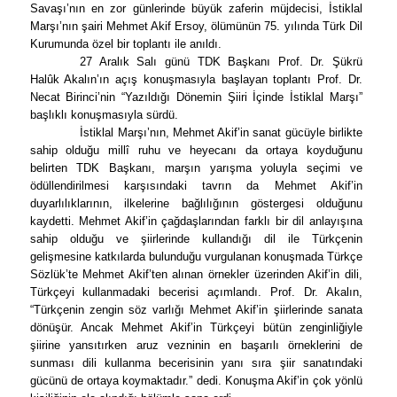
Savaşı’nın en zor günlerinde büyük zaferin müjdecisi, İstiklal
Marşı’nın şairi Mehmet Akif Ersoy, ölümünün 75. yılında Türk Dil
Kurumunda özel bir toplantı ile anıldı.
27 Aralık Salı günü TDK Başkanı Prof. Dr. Şükrü
Halûk Akalın’ın açış konuşmasıyla başlayan toplantı Prof. Dr.
Necat Birinci’nin “Yazıldığı Dönemin Şiiri İçinde İstiklal Marşı”
başlıklı konuşmasıyla sürdü.
İstiklal Marşı’nın, Mehmet Akif’in sanat gücüyle birlikte
sahip olduğu millî ruhu ve heyecanı da ortaya koyduğunu
belirten TDK Başkanı, marşın yarışma yoluyla seçimi ve
ödüllendirilmesi karşısındaki tavrın da Mehmet Akif’in
duyarlılıklarının, ilkelerine bağlılığının göstergesi olduğunu
kaydetti. Mehmet Akif’in çağdaşlarından farklı bir dil anlayışına
sahip olduğu ve şiirlerinde kullandığı dil ile Türkçenin
gelişmesine katkılarda bulunduğu vurgulanan konuşmada
Türkçe
Sözlük
’te Mehmet Akif’ten alınan örnekler üzerinden Akif’in dili,
Türkçeyi kullanmadaki becerisi açımlandı. Prof. Dr. Akalın,
“Türkçenin zengin söz varlığı Mehmet Akif’in şiirlerinde sanata
dönüşür. Ancak Mehmet Akif’in Türkçeyi bütün zenginliğiyle
şiirine yansıtırken aruz vezninin en başarılı örneklerini de
sunması dili kullanma becerisinin yanı sıra şiir sanatındaki
gücünü de ortaya koymaktadır.” dedi. Konuşma Akif’in çok yönlü