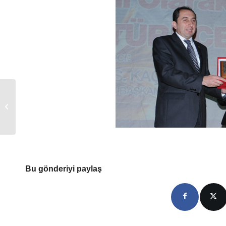
Babur ve Babur-nâme
Üzerine Araştırmalar
Çalıştayı yapıldı
Bu gönderiyi paylaş