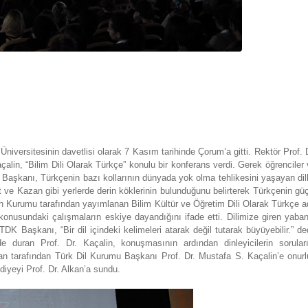
niversitesinin davetlisi olarak 7 Kasım tarihinde Çorum’a gitti. Rektör Prof. 
lin, “Bilim Dili Olarak Türkçe” konulu bir konferans verdi. Gerek öğrenciler
 Başkanı, Türkçenin bazı kollarının dünyada yok olma tehlikesini yaşayan dil
at ve Kazan gibi yerlerde derin köklerinin bulunduğunu belirterek Türkçenin gü
Tarih Kurumu tarafından yayımlanan
Bilim Kültür ve Öğretim Dili Olarak Türkçe
ad
ı konusundaki çalışmaların eskiye dayandığını ifade etti. Dilimize giren yaba
DK Başkanı, “Bir dil içindeki kelimeleri atarak değil tutarak büyüyebilir.” de
 duran Prof. Dr. Kaçalin, konuşmasının ardından dinleyicilerin soruları
an tarafından Türk Dil Kurumu Başkanı Prof. Dr. Mustafa S. Kaçalin’e onurl
diyeyi Prof. Dr. Alkan’a sundu.