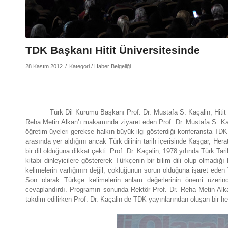
TDK Başkanı Hitit Üniversitesinde
/
28 Kasım 2012
Kategori /
Haber Belgeliği
Türk Dil Kurumu Başkanı Prof. Dr. Mustafa S. Kaçalin, Hitit Ü
Reha Metin Alkan’ı makamında ziyaret eden Prof. Dr. Mustafa S. Kaça
öğretim üyeleri gerekse halkın büyük ilgi gösterdiği konferansta TDK
arasında yer aldığını ancak Türk dilinin tarih içerisinde Kaşgar, Her
bir dil olduğuna dikkat çekti. Prof. Dr. Kaçalin, 1978 yılında Türk 
kitabı dinleyicilere göstererek Türkçenin bir bilim dili olup olmadığ
kelimelerin varlığının değil, çokluğunun sorun olduğuna işaret eden T
Son olarak Türkçe kelimelerin anlam değerlerinin önemi üzerinde
cevaplandırdı. Programın sonunda Rektör Prof. Dr. Reha Metin Alk
takdim edilirken Prof. Dr. Kaçalin de TDK yayınlarından oluşan bir he