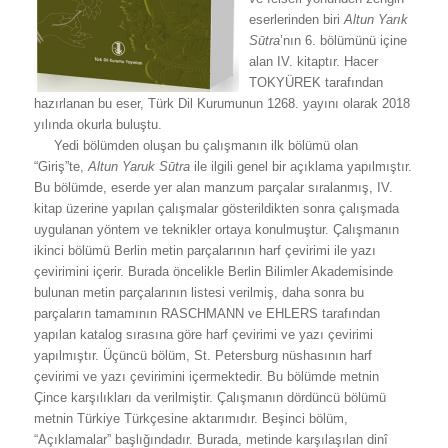
eserlerinden biri
Altun Yarık
Sūtra
’nın 6. bölümünü içine
alan IV. kitaptır. Hacer
TOKYÜREK tarafından
hazırlanan bu eser, Türk Dil Kurumunun 1268. yayını olarak 2018
yılında okurla buluştu.
Yedi bölümden oluşan bu çalışmanın ilk bölümü olan
“Giriş”te,
Altun Yaruk Sūtra
ile ilgili genel bir açıklama yapılmıştır.
Bu bölümde, eserde yer alan manzum parçalar sıralanmış, IV.
kitap üzerine yapılan çalışmalar gösterildikten sonra çalışmada
uygulanan yöntem ve teknikler ortaya konulmuştur. Çalışmanın
ikinci bölümü Berlin metin parçalarının harf çevirimi ile yazı
çevirimini içerir. Burada öncelikle Berlin Bilimler Akademisinde
bulunan metin parçalarının listesi verilmiş, daha sonra bu
parçaların tamamının RASCHMANN ve EHLERS tarafından
yapılan katalog sırasına göre harf çevirimi ve yazı çevirimi
yapılmıştır. Üçüncü bölüm, St. Petersburg nüshasının harf
çevirimi ve yazı çevirimini içermektedir. Bu bölümde metnin
Çince karşılıkları da verilmiştir. Çalışmanın dördüncü bölümü
metnin Türkiye Türkçesine aktarımıdır. Beşinci bölüm,
“Açıklamalar” başlığındadır. Burada, metinde karşılaşılan dinî