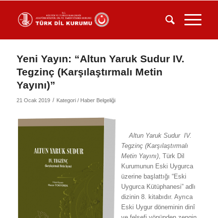
Yeni Yayın: “Altun Yaruk Sudur IV.
Tegzinç (Karşılaştırmalı Metin
Yayını)”
/
21 Ocak 2019
Kategori /
Haber Belgeliği
Altun Yaruk Sudur
IV.
Tegzinç (Karşılaştırmalı
Metin Yayını)
, Türk Dil
Kurumunun Eski Uygurca
üzerine başlattığı “Eski
Uygurca Kütüphanesi” adlı
dizinin 8. kitabıdır. Ayrıca
Eski Uygur döneminin dinî
ve felsefi yönünden zengin