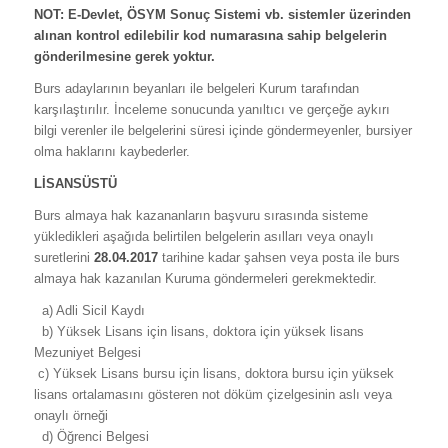
NOT: E-Devlet, ÖSYM Sonuç Sistemi vb. sistemler üzerinden
alınan kontrol edilebilir kod numarasına sahip belgelerin
gönderilmesine gerek yoktur.
Burs adaylarının beyanları ile belgeleri Kurum tarafından
karşılaştırılır. İnceleme sonucunda yanıltıcı ve gerçeğe aykırı
bilgi verenler ile belgelerini süresi içinde göndermeyenler, bursiyer
olma haklarını kaybederler.
LİSANSÜSTÜ
Burs almaya hak kazananların başvuru sırasında sisteme
yükledikleri aşağıda belirtilen belgelerin asılları veya onaylı
suretlerini
28.04.2017
tarihine kadar şahsen veya posta ile burs
almaya hak kazanılan Kuruma göndermeleri gerekmektedir.
a) Adli Sicil Kaydı
b) Yüksek Lisans için lisans, doktora için yüksek lisans
Mezuniyet Belgesi
c) Yüksek Lisans bursu için lisans, doktora bursu için yüksek
lisans ortalamasını gösteren not döküm çizelgesinin aslı veya
onaylı örneği
d) Öğrenci Belgesi