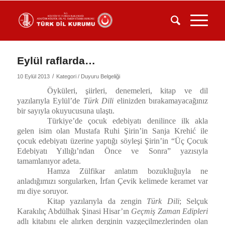
Eylül raflarda…
/
10 Eylül 2013
Kategori /
Duyuru Belgeliği
Öyküleri, şiirleri, denemeleri, kitap ve dil
yazılarıyla Eylül’de
Türk Dili
elinizden bırakamayacağınız
bir sayıyla okuyucusuna ulaştı.
Türkiye’de çocuk edebiyatı denilince ilk akla
gelen isim olan Mustafa Ruhi Şirin’in Sanja Krehić ile
çocuk edebiyatı üzerine yaptığı söyleşi Şirin’in “Üç Çocuk
Edebiyatı Yıllığı’ndan Önce ve Sonra” yazısıyla
tamamlanıyor adeta.
Hamza Zülfikar anlatım bozukluğuyla ne
anladığımızı sorgularken, İrfan Çevik kelimede keramet var
mı diye soruyor.
Kitap yazılarıyla da zengin
Türk Dili
; Selçuk
Karakılıç Abdülhak Şinasi Hisar’ın
Geçmiş Zaman Edipleri
adlı kitabını ele alırken derginin vazgeçilmezlerinden olan