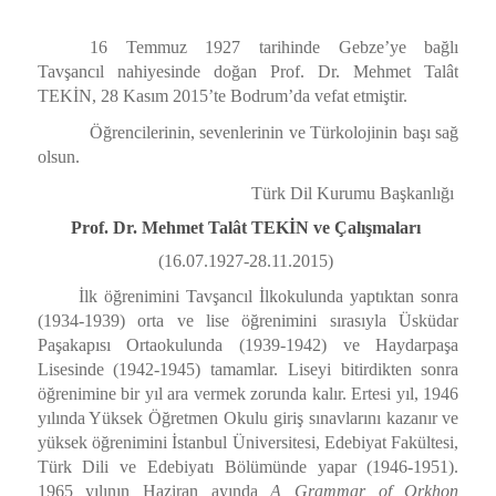
16 Temmuz 1927 tarihinde Gebze’ye bağlı
Tavşancıl nahiyesinde doğan Prof. Dr. Mehmet Talât
TEKİN, 28 Kasım 2015’te Bodrum’da vefat etmiştir.
Öğrencilerinin, sevenlerinin ve Türkolojinin başı sağ
olsun.
Türk Dil Kurumu Başkanlığı
Prof. Dr. Mehmet Talât TEKİN ve Çalışmaları
(16.07.1927-28.11.2015)
İlk öğrenimini Tavşancıl İlkokulunda yaptıktan sonra
(1934-1939) orta ve lise öğrenimini sırasıyla Üsküdar
Paşakapısı Ortaokulunda (1939-1942) ve Haydarpaşa
Lisesinde (1942-1945) tamamlar. Liseyi bitirdikten sonra
öğrenimine bir yıl ara vermek zorunda kalır. Ertesi yıl, 1946
yılında Yüksek Öğretmen Okulu giriş sınavlarını kazanır ve
yüksek öğrenimini İstanbul Üniversitesi, Edebiyat Fakültesi,
Türk Dili ve Edebiyatı Bölümünde yapar (1946-1951).
1965 yılının Haziran ayında
A Grammar of Orkhon