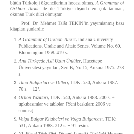
bütün Türkoloji öğrencilerinin hocası olmuş,
A Grammar of
Orkhon Turkic
ile de Türkiye dışında en çok tanınan,
okunan Türk dilci olmuştur.
Prof. Dr. Mehmet Talât TEKİN’in yayımlanmış bazı
kitapları şunlardır:
A Grammar of Orkhon Turkic
, Indiana University
Publications, Uralic and Altaic Series, Volume No. 69,
Bloomington 1968. 419 s.
Ana Türkçede Aslî Uzun Ünlüler
, Hacettepe
Üniversitesi yayınları, Seri B, No 15, Ankara 1975. 278
s.
Tuna Bulgarları ve Dilleri
, TDK: 530, Ankara 1987.
70 s. + 12°.
Orhon Yazıtları
, TDK: 540, Ankara 1988. 200 s. +
tıpkıbasımlar ve tablolar. [Yeni baskıları: 2006 ve
sonrası]
Volga Bulgar Kitabeleri ve Volga Bulgarcası
, TDK:
531, Ankara 1988. 212 s. + 91 resim.
XI. Yüzyıl Türk Şiiri. Divanü Lugati’t-Türk’teki Manzum