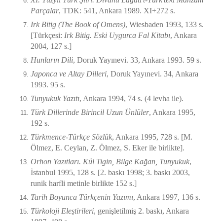
Parçalar
, TDK: 541, Ankara 1989. XI+272 s.
Irk Bitig (The Book of Omens)
, Wiesbaden 1993, 133 s.
[Türkçesi:
Irk Bitig. Eski Uygurca Fal Kitabı
, Ankara
2004, 127 s.]
Hunların Dili
, Doruk Yayınevi. 33, Ankara 1993. 59 s.
Japonca ve Altay Dilleri
, Doruk Yayınevi. 34, Ankara
1993. 95 s.
Tunyukuk Yazıtı
, Ankara 1994, 74 s. (4 levha ile).
Türk Dillerinde Birincil Uzun Ünlüler
, Ankara 1995,
192 s.
Türkmence-Türkçe Sözlük
, Ankara 1995, 728 s. [M.
Ölmez, E. Ceylan, Z. Ölmez, S. Eker ile birlikte].
Orhon Yazıtları. Kül Tigin, Bilge Kağan, Tunyukuk
,
İstanbul 1995, 128 s. [2. baskı 1998; 3. baskı 2003,
runik harfli metinle birlikte 152 s.]
Tarih Boyunca Türkçenin Yazımı
, Ankara 1997, 136 s.
Türkoloji Eleştirileri
, genişletilmiş 2. baskı, Ankara