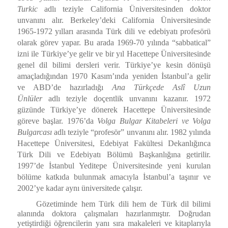
Turkic
adlı teziyle California Üniversitesinden doktor
unvanını alır. Berkeley’deki California Üniversitesinde
1965-1972 yılları arasında Türk dili ve edebiyatı profesörü
olarak görev yapar. Bu arada 1969-70 yılında “sabbatical”
izni ile Türkiye’ye gelir ve bir yıl Hacettepe Üniversitesinde
genel dil bilimi dersleri verir. Türkiye’ye kesin dönüşü
amaçladığından 1970 Kasım’ında yeniden İstanbul’a gelir
ve ABD’de hazırladığı
Ana Türkçede Aslî Uzun
Ünlüler
adlı teziyle doçentlik unvanını kazanır. 1972
güzünde Türkiye’ye dönerek Hacettepe Üniversitesinde
göreve başlar. 1976’da
Volga Bulgar Kitabeleri ve Volga
Bulgarcası
adlı teziyle “profesör” unvanını alır. 1982 yılında
Hacettepe Üniversitesi, Edebiyat Fakültesi Dekanlığınca
Türk Dili ve Edebiyatı Bölümü Başkanlığına getirilir.
1997’de İstanbul Yeditepe Üniversitesinde yeni kurulan
bölüme katkıda bulunmak amacıyla İstanbul’a taşınır ve
2002’ye kadar aynı üniversitede çalışır.
Gözetiminde hem Türk dili hem de Türk dil bilimi
alanında doktora çalışmaları hazırlanmıştır. Doğrudan
yetiştirdiği öğrencilerin yanı sıra makaleleri ve kitaplarıyla