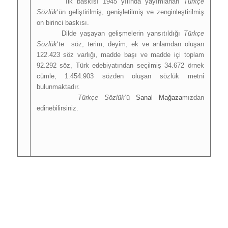
İlk baskısı 1945 yılında yayımlanan
Türkçe
Sözlük
‘ün geliştirilmiş, genişletilmiş ve zenginleştirilmiş
on birinci baskısı.
Dilde yaşayan gelişmelerin yansıtıldığı
Türkçe
Sözlük
‘te söz, terim, deyim, ek ve anlamdan oluşan
122.423 söz varlığı, madde başı ve madde içi toplam
92.292 söz, Türk edebiyatından seçilmiş 34.672 örnek
cümle, 1.454.903 sözden oluşan sözlük metni
bulunmaktadır.
Türkçe Sözlük
‘ü
Sanal Mağaza
mızdan
edinebilirsiniz.