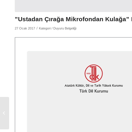
”Ustadan Çırağa Mikrofondan Kulağa” 
/
27 Ocak 2017
Kategori /
Duyuru Belgeliği
Müzik Terimleri
Konferansı ve Türk
Musikisi Konseri
Gerçekleştirildi