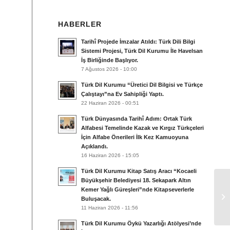
HABERLER
Tarihî Projede İmzalar Atıldı: Türk Dili Bilgi
Sistemi Projesi, Türk Dil Kurumu İle Havelsan
İş Birliğinde Başlıyor.
7 Ağustos 2026 - 10:00
Türk Dil Kurumu “Üretici Dil Bilgisi ve Türkçe
Çalıştayı”na Ev Sahipliği Yaptı.
22 Haziran 2026 - 00:51
Türk Dünyasında Tarihî Adım: Ortak Türk
Alfabesi Temelinde Kazak ve Kırgız Türkçeleri
İçin Alfabe Önerileri İlk Kez Kamuoyuna
Açıklandı.
16 Haziran 2026 - 15:05
Türk Dil Kurumu Kitap Satış Aracı “Kocaeli
Büyükşehir Belediyesi 18. Sekapark Altın
Kemer Yağlı Güreşleri”nde Kitapseverlerle
Tü
Buluşacak.
11 Haziran 2026 - 11:56
Türk Dil Kurumu Öykü Yazarlığı Atölyesi’nde