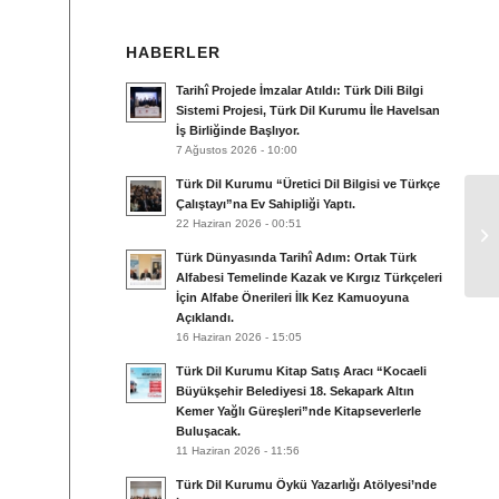
HABERLER
Tarihî Projede İmzalar Atıldı: Türk Dili Bilgi
Sistemi Projesi, Türk Dil Kurumu İle Havelsan
İş Birliğinde Başlıyor.
7 Ağustos 2026 - 10:00
Türk Dil Kurumu “Üretici Dil Bilgisi ve Türkçe
Çalıştayı”na Ev Sahipliği Yaptı.
22 Haziran 2026 - 00:51
20
Türk Dünyasında Tarihî Adım: Ortak Türk
Alfabesi Temelinde Kazak ve Kırgız Türkçeleri
İçin Alfabe Önerileri İlk Kez Kamuoyuna
Açıklandı.
16 Haziran 2026 - 15:05
Türk Dil Kurumu Kitap Satış Aracı “Kocaeli
Büyükşehir Belediyesi 18. Sekapark Altın
Kemer Yağlı Güreşleri”nde Kitapseverlerle
Buluşacak.
11 Haziran 2026 - 11:56
Türk Dil Kurumu Öykü Yazarlığı Atölyesi’nde