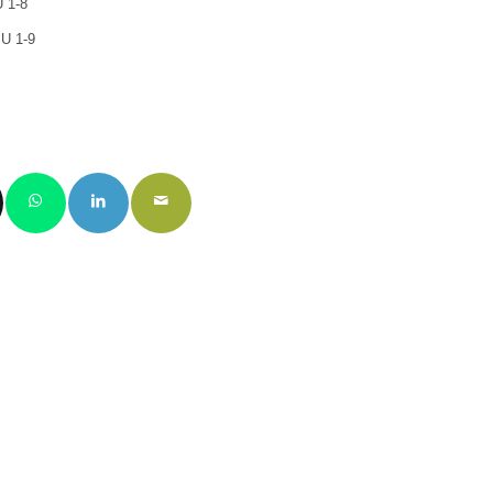
 1-8
U 1-9