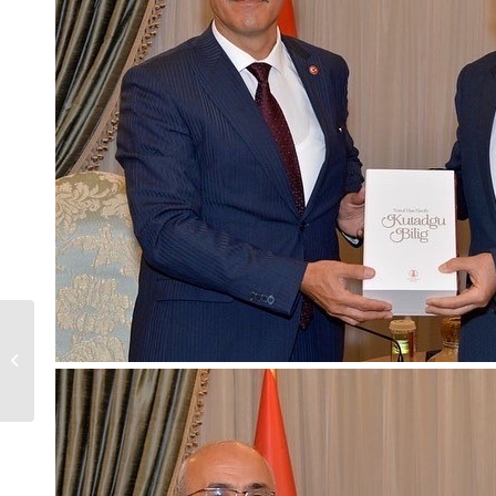
“Türk Harp Dili ve
Edebiyatı
Sempozyumu”
Ankara’da Yapıldı.