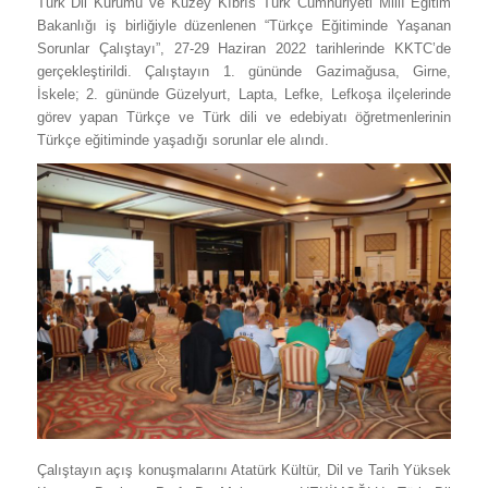
Türk Dil Kurumu ve Kuzey Kıbrıs Türk Cumhuriyeti Millî Eğitim
Bakanlığı iş birliğiyle düzenlenen “Türkçe Eğitiminde Yaşanan
Sorunlar Çalıştayı”, 27-29 Haziran 2022 tarihlerinde KKTC’de
gerçekleştirildi. Çalıştayın 1. gününde Gazimağusa, Girne,
İskele; 2. gününde Güzelyurt, Lapta, Lefke, Lefkoşa ilçelerinde
görev yapan Türkçe ve Türk dili ve edebiyatı öğretmenlerinin
Türkçe eğitiminde yaşadığı sorunlar ele alındı.
Çalıştayın açış konuşmalarını Atatürk Kültür, Dil ve Tarih Yüksek