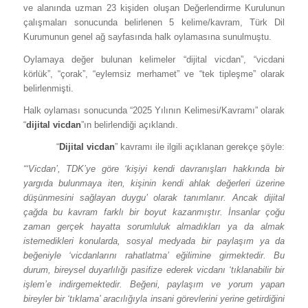
ve alanında uzman 23 kişiden oluşan Değerlendirme Kurulunun
çalışmaları sonucunda belirlenen 5 kelime/kavram, Türk Dil
Kurumunun genel ağ sayfasında halk oylamasına sunulmuştu.
Oylamaya değer bulunan kelimeler “dijital vicdan”, “vicdani
körlük”, “çorak”, “eylemsiz merhamet” ve “tek tipleşme” olarak
belirlenmişti.
Halk oylaması sonucunda “2025 Yılının Kelimesi/Kavramı” olarak
“
dijital vicdan
”ın belirlendiği açıklandı.
“
Dijital vicdan
” kavramı ile ilgili açıklanan gerekçe şöyle:
“‘Vicdan’, TDK’ye göre ‘kişiyi kendi davranışları hakkında bir
yargıda bulunmaya iten, kişinin kendi ahlak değerleri üzerine
düşünmesini sağlayan duygu’ olarak tanımlanır. Ancak dijital
çağda bu kavram farklı bir boyut kazanmıştır. İnsanlar çoğu
zaman gerçek hayatta sorumluluk almadıkları ya da almak
istemedikleri konularda, sosyal medyada bir paylaşım ya da
beğeniyle ‘vicdanlarını rahatlatma’ eğilimine girmektedir. Bu
durum, bireysel duyarlılığı pasifize ederek vicdanı ‘tıklanabilir bir
işlem’e indirgemektedir. Beğeni, paylaşım ve yorum yapan
bireyler bir ‘tıklama’ aracılığıyla insani görevlerini yerine getirdiğini