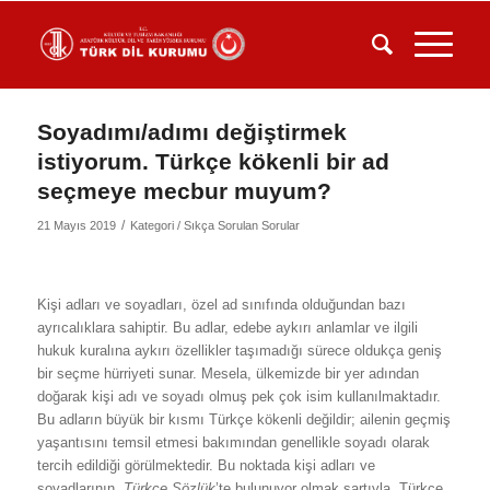
Soyadımı/adımı değiştirmek
istiyorum. Türkçe kökenli bir ad
seçmeye mecbur muyum?
/
21 Mayıs 2019
Kategori /
Sıkça Sorulan Sorular
Kişi adları ve soyadları, özel ad sınıfında olduğundan bazı
ayrıcalıklara sahiptir. Bu adlar, edebe aykırı anlamlar ve ilgili
hukuk kuralına aykırı özellikler taşımadığı sürece oldukça geniş
bir seçme hürriyeti sunar. Mesela, ülkemizde bir yer adından
doğarak kişi adı ve soyadı olmuş pek çok isim kullanılmaktadır.
Bu adların büyük bir kısmı Türkçe kökenli değildir; ailenin geçmiş
yaşantısını temsil etmesi bakımından genellikle soyadı olarak
tercih edildiği görülmektedir. Bu noktada kişi adları ve
soyadlarının,
Türkçe Sözlük
’te bulunuyor olmak şartıyla, Türkçe