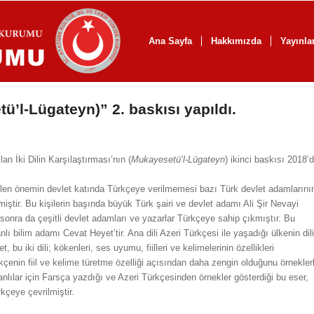
Ana Sayfa
Hakkımızda
Yayınla
tü’l-Lügateyn)” 2. baskısı yapıldı.
n İki Dilin Karşılaştırması’nın (
Mukayesetü’l-Lügateyn
) ikinci baskısı 2018’
n önemin devlet katında Türkçeye verilmemesi bazı Türk devlet adamlarını
miştir. Bu kişilerin başında büyük Türk şairi ve devlet adamı Ali Şir Nevayi
 sonra da çeşitli devlet adamları ve yazarlar Türkçeye sahip çıkmıştır. Bu
nlı bilim adamı Cevat Heyet’tir. Ana dili Azeri Türkçesi ile yaşadığı ülkenin dili
, bu iki dili; kökenleri, ses uyumu, fiilleri ve kelimelerinin özellikleri
çenin fiil ve kelime türetme özelliği açısından daha zengin olduğunu örnekler
ranlılar için Farsça yazdığı ve Azeri Türkçesinden örnekler gösterdiği bu eser,
çeye çevrilmiştir.