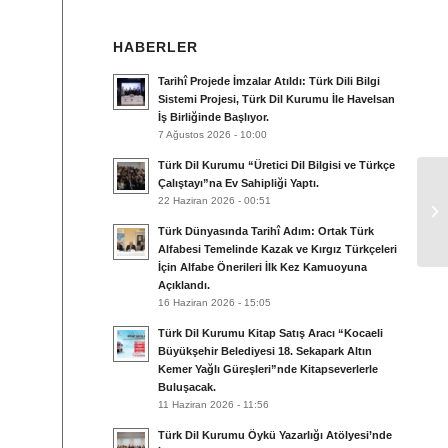
HABERLER
Tarihî Projede İmzalar Atıldı: Türk Dili Bilgi
Sistemi Projesi, Türk Dil Kurumu İle Havelsan
İş Birliğinde Başlıyor.
7 Ağustos 2026 - 10:00
Türk Dil Kurumu “Üretici Dil Bilgisi ve Türkçe
Çalıştayı”na Ev Sahipliği Yaptı.
Tü
22 Haziran 2026 - 00:51
ÜN
Türk Dünyasında Tarihî Adım: Ortak Türk
Alfabesi Temelinde Kazak ve Kırgız Türkçeleri
İçin Alfabe Önerileri İlk Kez Kamuoyuna
Açıklandı.
16 Haziran 2026 - 15:05
Türk Dil Kurumu Kitap Satış Aracı “Kocaeli
Büyükşehir Belediyesi 18. Sekapark Altın
Kemer Yağlı Güreşleri”nde Kitapseverlerle
Buluşacak.
11 Haziran 2026 - 11:56
Türk Dil Kurumu Öykü Yazarlığı Atölyesi’nde