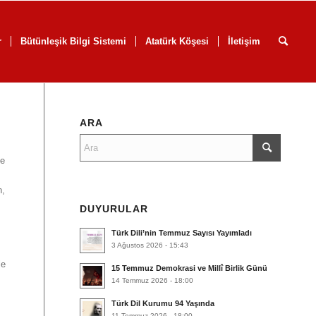
r
Bütünleşik Bilgi Sistemi
Atatürk Köşesi
İletişim
ARA
de
n,
DUYURULAR
Türk Dili’nin Temmuz Sayısı Yayımladı
3 Ağustos 2026 - 15:43
le
15 Temmuz Demokrasi ve Millî Birlik Günü
14 Temmuz 2026 - 18:00
Türk Dil Kurumu 94 Yaşında
11 Temmuz 2026 - 18:00