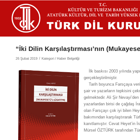
“İki Dilin Karşılaştırması’nın (Mukayese
/
26 Şubat 2019
Kategori /
Haber Belgeliği
İlk baskısı 2003 yılında yapıla
gerçekleştirilmiştir.
Tarih boyunca Farsçaya verile
şair ve yazarların tepkisini çek
gelmektedir. Ali Şir Nevayi’den
yazarlardan birisi de çağdaş İra
olan Farsçayı çok iyi bilen Heyet
bakımından karşılaştırarak Türk
kanıtlamıştır. Cevat Heyet’in İ
Mürsel ÖZTÜRK tarafından Türk