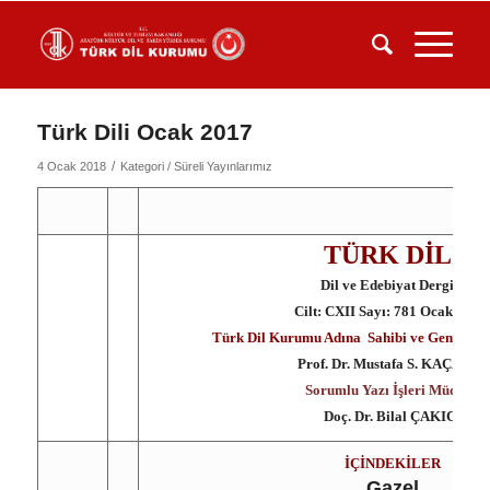
Türk Dili Ocak 2017
/
4 Ocak 2018
Kategori /
Süreli Yayınlarımız
TÜRK DİLİ
Dil ve Edebiyat Dergisi
Cilt: CXII Sayı: 781 Ocak 201
Türk Dil Kurumu Adına Sahibi ve Genel Ya
Prof. Dr. Mustafa S. KAÇALİN
Sorumlu Yazı İşleri Müdürü
Doç. Dr. Bilal ÇAKICI
İÇİNDEKİLER
Gazel