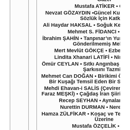
Mustafa ATİKER
•
Geç
Nevzat GÖZAYDIN
•
Güncel Kullan
Sözlük İçin Katkılar
Ali Haydar HAKSAL
•
Soğuk Kentin
Mehmet S. FİDANCI
•
Haf
İbrahim ŞAHİN
•
Tanpınar’ın Yunus
Gönderilmemiş Mektu
Mert Mevlüt GÖKÇE
•
Ezberle
Lindita Xhanari LATİFİ
•
Ninemi
Ömür CEYLAN
•
Sıtkı Angınbaş ve 
Şarkısını Tazmin
Mehmet Can DOĞAN
•
Birikimi Özü
Bir Kuşağı Temsil Eden Bir Sanat
Mehdi Ehavan-i SALİS
(Çevirenler
Faraz MEŞKİ) •
Çağdaş İran Şiirind
Recep SEYHAN
•
Aynalar ve
Nurettin DURMAN
•
Nereye
Hamza ZÜLFİKAR
•
Koşaç ve Teriml
Üzerine
Mustafa ÖZÇELİK
•
Yus