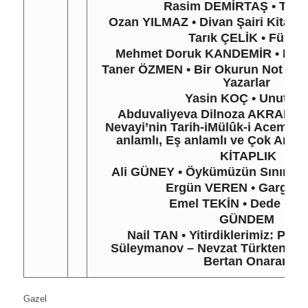
Rasim DEMİRTAŞ
•
Table
Ozan YILMAZ
•
Divan Şairi Kitap
Tarık ÇELİK
•
Fünye
Mehmet Doruk KANDEMİR
•
Mevs
Taner ÖZMEN
•
Bir Okurun Not Def
Yazarlar
Yasin KOÇ
•
Unutm
Abduvaliyeva Dilnoza AKRAM
Nevayi’nin Tarih-iMülûk-i Acem Adl
anlamlı, Eş anlamlı ve Çok Anlam
KİTAPLIK
Ali GÜNEY
•
Öykümüzün Sınır Taş
Ergün VEREN
•
Gargant
Emel TEKİN
•
Dede Kor
GÜNDEM
Nail TAN
•
Yitirdiklerimiz: Prof
Süleymanov – Nevzat Türkten – P
Bertan Onaran
Gazel