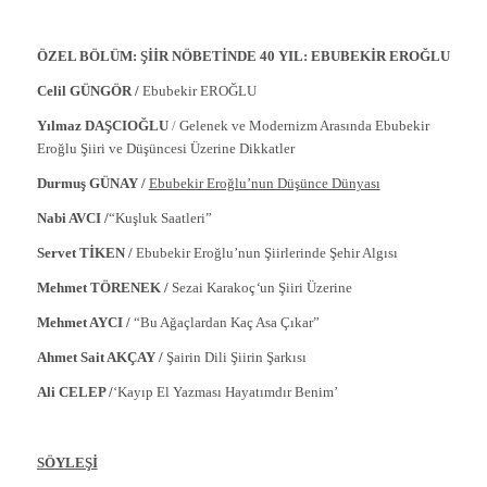
ÖZEL BÖLÜM: ŞİİR NÖBETİNDE 40 YIL: EBUBEKİR EROĞLU
Celil GÜNGÖR /
Ebubekir EROĞLU
Yılmaz DAŞCIOĞLU
/
Gelenek ve Modernizm Arasında Ebubekir
Eroğlu Şiiri ve Düşüncesi Üzerine Dikkatler
Durmuş GÜNAY /
Ebubekir Eroğlu’nun Düşünce Dünyası
Nabi AVCI /
“Kuşluk Saatleri”
Servet TİKEN /
Ebubekir Eroğlu’nun Şiirlerinde Şehir Algısı
Mehmet TÖRENEK /
Sezai Karakoç
‘
un Şiiri Üzerine
Mehmet AYCI /
“Bu Ağaçlardan Kaç Asa Çıkar”
Ahmet Sait AKÇAY /
Şairin Dili Şiirin Şarkısı
Ali CELEP /
‘Kayıp El Yazması Hayatımdır Benim’
SÖYLEŞİ