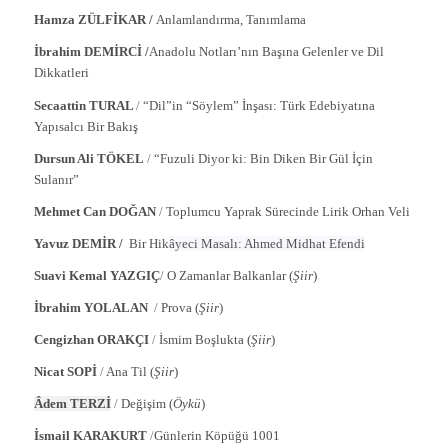
Hamza ZÜLFİKAR
/
Anlamlandırma, Tanımlama
İbrahim DEMİRCİ /
Anadolu Notları’nın Başına Gelenler ve Dil
Dikkatleri
Secaattin TURAL
/
“Dil”in “Söylem” İnşası: Türk Edebiyatına
Yapısalcı Bir Bakış
Dursun Ali TÖKEL
/
“Fuzuli Diyor ki: Bin Diken Bir Gül İçin
Sulanır”
Mehmet Can DOĞAN
/
Toplumcu Yaprak Sürecinde Lirik Orhan Veli
Yavuz DEMİR /
Bir Hik
âyeci Masalı: Ahmed Midhat Efendi
Suavi Kemal YAZGIÇ
/
O Zamanlar Balkanlar (
Şiir
)
İbrahim YOLALAN
/
Prova (
Şiir
)
Cengizhan ORAKÇI
/
İsmim Boşlukta (
Şiir
)
Nicat SOPİ
/
Ana Til (
Şiir
)
Âdem TERZİ
/
Değişim (
Öykü
)
İsmail KARAKURT
/
Günlerin Köpüğü 1001