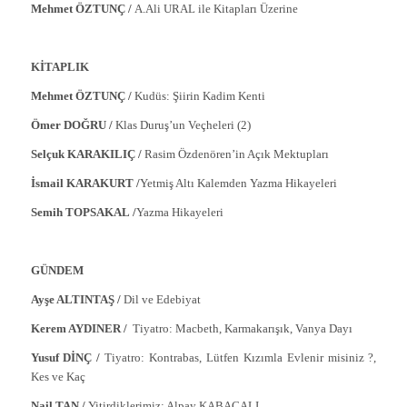
Mehmet ÖZTUNÇ /
A.Ali URAL ile Kitapları Üzerine
KİTAPLIK
Mehmet ÖZTUNÇ /
Kudüs: Şiirin Kadim Kenti
Ömer DOĞRU /
Klas Duruş’un Veçheleri (2)
Selçuk KARAKILIÇ /
Rasim Özdenören’in Açık Mektupları
İsmail KARAKURT /
Yetmiş Altı Kalemden Yazma Hikayeleri
Semih TOPSAKAL /
Yazma Hikayeleri
GÜNDEM
Ayşe ALTINTAŞ /
Dil ve Edebiyat
Kerem AYDINER
/
Tiyatro: Macbeth, Karmakarışık, Vanya Dayı
Yusuf DİNÇ /
Tiyatro: Kontrabas, Lütfen Kızımla Evlenir misiniz ?,
Kes ve Kaç
Nail TAN /
Yitirdiklerimiz: Alpay KABACALI