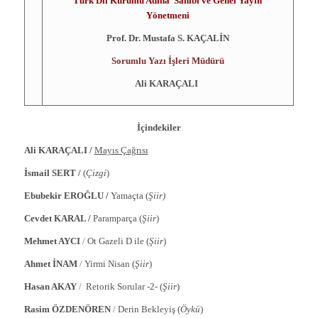
Türk Dil Kurumu Adına Sahibi ve Genel Yayın
Yönetmeni
Prof. Dr. Mustafa S. KAÇALİN
Sorumlu Yazı İşleri Müdürü
Ali KARAÇALI
İçindekiler
Ali KARAÇALI /
Mayıs Çağrısı
İsmail SERT /
(
Çizgi
)
Ebubekir EROĞLU /
Yamaçta (
Şiir)
Cevdet KARAL /
Paramparça (
Şiir
)
Mehmet AYCI
/
Ot Gazeli D ile (
Şiir
)
Ahmet İNAM
/
Yirmi Nisan (
Şiir
)
Hasan AKAY
/
Retorik Sorular -2- (
Şiir
)
Rasim ÖZDENÖREN
/
Derin Bekleyiş (
Öykü
)