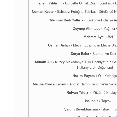
Tahsin Yıldırım
•
Gurbette Ölmek Zor… Londra’da Bi
Numan Keser
•
Sahipsiz Fotoğraf Tefrikası Dördüncü 
Mehmet Berk Yaltırık
•
Korku ile Polisiye A
Zeynep Altıntepe
•
Yağmur 
Mehmet Aycı
•
Bel
Osman Aslan
•
Metnin Etrafından Metne Ula
Derya Balcı
•
Batıkan ve Kırk 
Mümin Ali
•
Kuzey Makedonya Türk Edebiyatının Ge
Hatlarıyla Bir Değerlendir
Nazım Payam
•
Ölü Kırlang
Meliha Yonca Erdem
•
Ahmet Hamdi Tanpınar’ın Şiirle
Rıdvan Yıldız
•
Yüzümü Kirala
İsa İspir
•
Toprak
Şaidin Büyükbayram
•
İshak’ın S