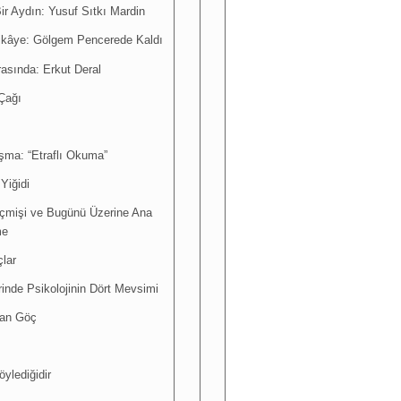
r Aydın: Yusuf Sıtkı Mardin
Hikâye: Gölgem Pencerede Kaldı
rasında: Erkut Deral
Çağı
şma: “Etraflı Okuma”
Yiğidi
çmişi ve Bugünü Üzerine Ana
me
ıçlar
rinde Psikolojinin Dört Mevsimi
yan Göç
öylediğidir