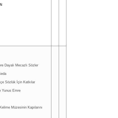
İN
re Dayalı Mecazlı Sözler
Seda
çe Sözlük İçin Katkılar
e Yunus Emre
 Kelime Müzesinin Kapılarını