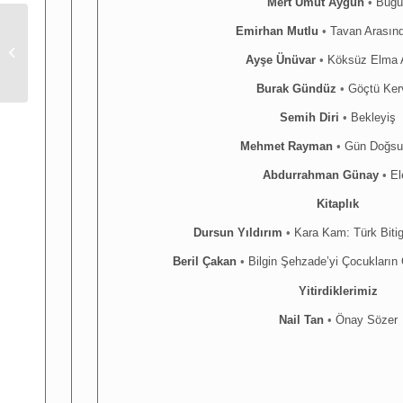
Mert Umut Aygün
•
Bugü
Emirhan Mutlu
•
Tavan Arasın
E-Mağaza Hakkında Duyuru
Ayşe Ünüvar
•
Köksüz Elma 
Burak Gündüz
•
Göçtü Ker
Semih Diri
•
Bekleyiş
Mehmet Rayman
•
Gün Doğsu
Abdurrahman Günay
•
El
Kitaplık
Dursun Yıldırım
•
Kara Kam: Türk Bitig
Beril Çakan
•
Bilgin Şehzade’yi Çocukları
Yitirdiklerimiz
Nail Tan
•
Önay Sözer