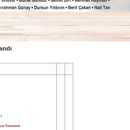
landı
23
yın Yönetmeni