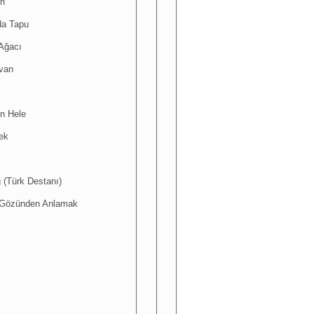
n
da Tapu
Ağacı
van
n Hele
ek
 (Türk Destanı)
n Gözünden Anlamak