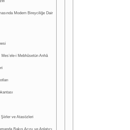
zel
masında Modern Bireyciliğe Dair
nesi
ı: Mes’ele-i Mebhûsetün Anhâ
ri
otları
okantası
Şiirler ve Atasözleri
Romanda Bakış Açısı ve Anlatıcı