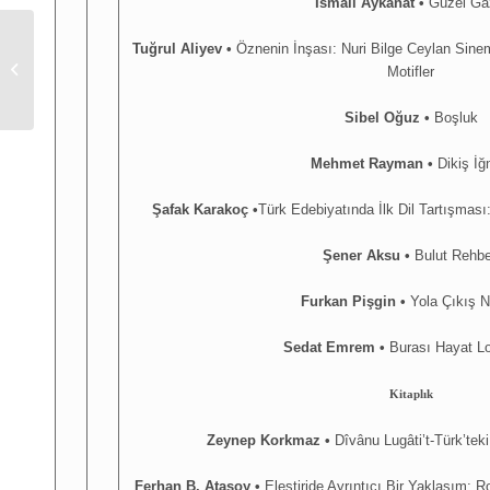
İsmail Aykanat •
Güzel Ga
Tuğrul Aliyev
•
Öznenin İnşası: Nuri Bilge Ceylan Sine
Türk Dili Eylül 2020
Motifler
Sibel Oğuz
•
Boşluk
Mehmet Rayman •
Dikiş İğ
Şafak Karakoç
•
Türk Edebiyatında İlk Dil Tartışmas
Şener Aksu
•
Bulut Rehbe
Furkan Pişgin •
Yola Çıkış N
Sedat Emrem •
Burası Hayat L
Kitaplık
Zeynep Korkmaz
•
Dîvânu Lugâti’t-Türk’teki 
Ferhan B. Atasoy
•
Eleştiride Ayrıntıcı Bir Yaklaşım: 