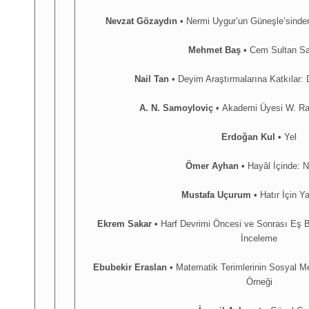
Nevzat Gözaydın •
Nermi Uygur’un Güneşle’sinden
Mehmet Baş •
Cem Sultan S
Nail Tan •
Deyim Araştırmalarına Katkılar:
A. N. Samoyloviç
•
Akademi Üyesi W. Ra
Erdoğan Kul •
Yel
Ömer Ayhan •
Hayâl İçinde: N
Mustafa Uçurum
•
Hatır İçin 
Ekrem Sakar
•
Harf Devrimi Öncesi ve Sonrası Eş B
İnceleme
Ebubekir Eraslan
•
Matematik Terimlerinin Sosyal Me
Örneği