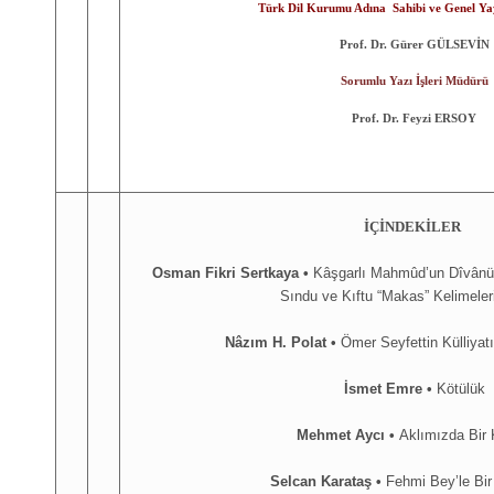
Türk Dil Kurumu Adına Sahibi ve Genel Ya
Prof. Dr. Gürer GÜLSEVİN
Sorumlu Yazı İşleri Müdürü
Prof. Dr. Feyzi ERSOY
İÇİNDEKİLER
Osman Fikri Sertkaya •
Kâşgarlı Mahmûd’un Dîvânü 
Sındu ve Kıftu “Makas” Kelimeler
Nâzım H. Polat •
Ömer Seyfettin Külliyat
İsmet Emre •
Kötülük
Mehmet Aycı •
Aklımızda Bir
Selcan Karataş
•
Fehmi Bey’le Bi