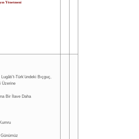
yın Yönetmeni
Lugâti’t-Türk’ündeki Bıçguç,
i Üzerine
ına Bir İlave Daha
 Kumru
r Günümüz