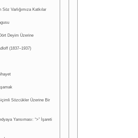
 Söz Varlığımıza Katkılar
agusu
 Dört Deyim Üzerine
dloff (1837–1937)
ihayet
Yaşamak
içimli Sözcükler Üzerine Bir
dyaya Yansıması: “>” İşareti