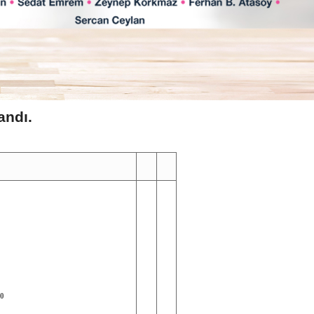
andı.
20