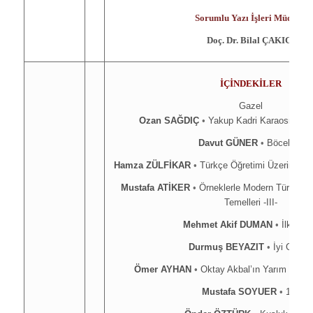
Sorumlu Yazı İşleri Müdürü
Doç. Dr. Bilal ÇAKICI
İÇİNDEKİLER
Gazel
Ozan SAĞDIÇ
•
Yakup Kadri Karaosmanoğ
Davut GÜNER
•
Böcekler
Hamza ZÜLFİKAR
•
Türkçe Öğretimi Üzerine Bi
Mustafa ATİKER
•
Örneklerle Modern Türk Edeb
Temelleri -III-
Mehmet Akif DUMAN
•
İlk Say
Durmuş BEYAZIT
•
İyi Günler
Ömer AYHAN
•
Oktay Akbal’ın Yarım Kalm
Mustafa SOYUER
•
112