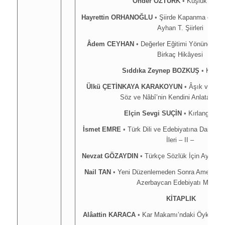
Önder ÖZTÜRK
•
Kuşluk Geçid
Hayrettin ORHANOĞLU
•
Şiirde Kapanma – Açıl
Ayhan T. Şiirleri
Âdem CEYHAN
•
Değerler Eğitimi Yönünden Ö
Birkaç Hikâyesi
Sıddıka Zeynep BOZKUŞ
•
Kâbus 
Ülkü ÇETİNKAYA KARAKOYUN
•
Âşık ve Sevg
Söz ve Nâbî’nin Kendini Anlatan Sev
Elçin Sevgi SUÇİN
•
Kırlangıç Ne
İsmet EMRE
•
Türk Dili ve Edebiyatına Dair Görü
İleri – II –
Nevzat GÖZAYDIN
•
Türkçe Sözlük İçin Aydın B
Nail TAN
•
Yeni Düzenlemeden Sonra Amea Nizâ
Azerbaycan Edebiyatı Müzesi
KİTAPLIK
Alâattin KARACA
•
Kar Makamı’ndaki Öykülere E