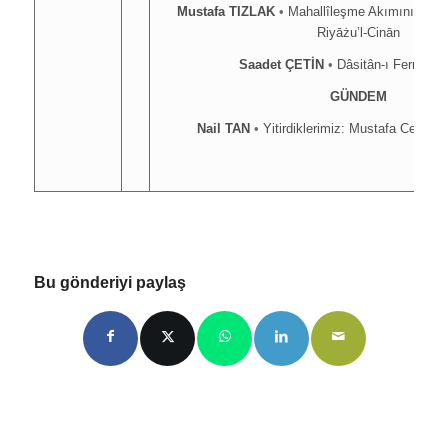
Mustafa TIZLAK
•
Mahallîleşme Akımının Temsi
Riyāżu’l-Cinān
Saadet ÇETİN
•
Dâsitân-ı Ferruh u
GÜNDEM
Nail TAN
•
Yitirdiklerimiz: Mustafa Ceylan 
Bu gönderiyi paylaş